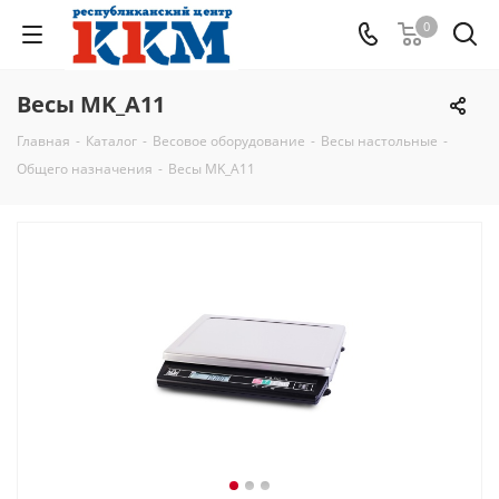
0
Весы MK_A11
Главная
-
Каталог
-
Весовое оборудование
-
Весы настольные
-
Общего назначения
-
Весы MK_A11