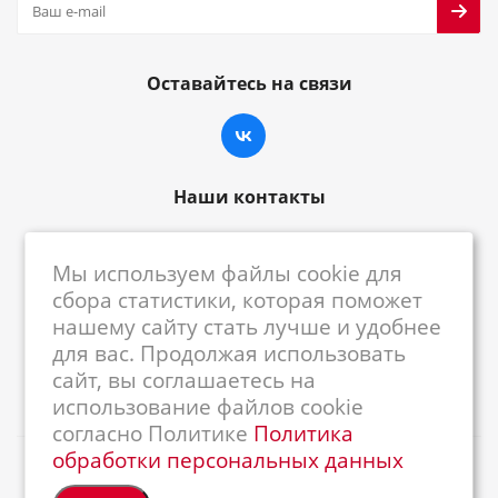
Оставайтесь на связи
Наши контакты
8-800-222-59-79
Мы используем файлы cookie для
centrkkm@centrkkm.ru
сбора статистики, которая поможет
нашему сайту стать лучше и удобнее
185005, г. Петрозаводск, ул. Промышленная,
для вас. Продолжая использовать
1/26
сайт, вы соглашаетесь на
использование файлов cookie
согласно Политике
Политика
обработки персональных данных
2026 © Республиканский Центр ККМ