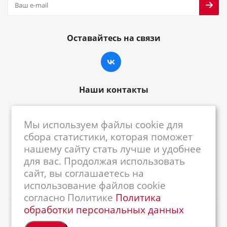
Оставайтесь на связи
Наши контакты
8-800-222-59-79
Мы используем файлы cookie для
centrkkm@centrkkm.ru
сбора статистики, которая поможет
нашему сайту стать лучше и удобнее
185005, г. Петрозаводск, ул. Промышленная,
для вас. Продолжая использовать
1/26
сайт, вы соглашаетесь на
использование файлов cookie
согласно Политике
Политика
обработки персональных данных
2026 © Республиканский Центр ККМ