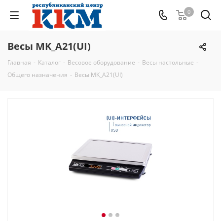
0
Весы MK_A21(UI)
Главная
-
Каталог
-
Весовое оборудование
-
Весы настольные
-
Общего назначения
-
Весы MK_A21(UI)