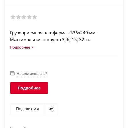
Грузоприемная платформа - 336х240 мм.
Максимальная нагрузка 3, 6, 15, 32 кг.
Светодиодный индикатор. Аккумулятор.
Подробнее
Интеграция в учетные программы. Счетный
режим. Интерфейс USB. Подключение выносного
индикатора покупателя.
Нашли дешевле?
Подробнее
Поделиться