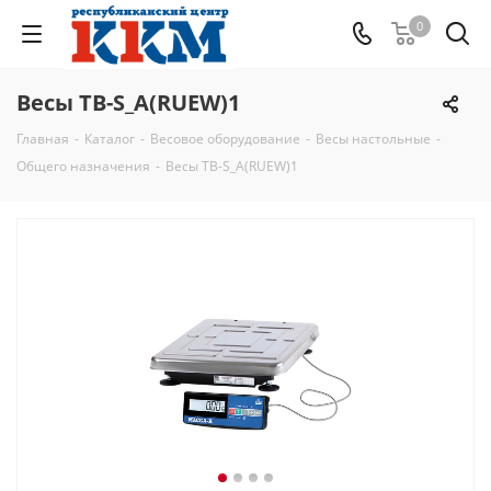
0
Весы ТВ-S_А(RUEW)1
Главная
-
Каталог
-
Весовое оборудование
-
Весы настольные
-
Общего назначения
-
Весы ТВ-S_А(RUEW)1