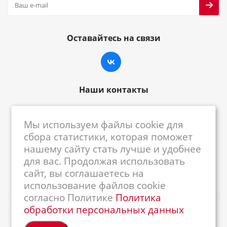
Оставайтесь на связи
Наши контакты
8-800-222-59-79
Мы используем файлы cookie для
centrkkm@centrkkm.ru
сбора статистики, которая поможет
нашему сайту стать лучше и удобнее
185005, г. Петрозаводск, ул. Промышленная,
для вас. Продолжая использовать
1/26
сайт, вы соглашаетесь на
использование файлов cookie
согласно Политике
Политика
обработки персональных данных
2026 © Республиканский Центр ККМ