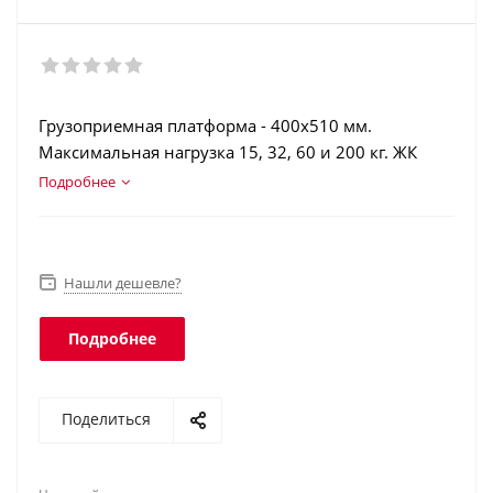
Грузоприемная платформа - 400х510 мм.
Максимальная нагрузка 15, 32, 60 и 200 кг. ЖК
индикатор с подсветкой. Аккумулятор. Счетный
Подробнее
режим. Интерфейсы: RS-232, USB, Ethernet, Wi-Fi.
Класс защиты платформы - IP67, терминала - IP54.
Нашли дешевле?
Подробнее
Поделиться