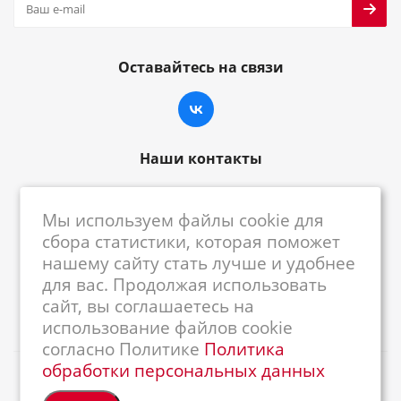
Оставайтесь на связи
Наши контакты
8-800-222-59-79
Мы используем файлы cookie для
centrkkm@centrkkm.ru
сбора статистики, которая поможет
нашему сайту стать лучше и удобнее
185005, г. Петрозаводск, ул. Промышленная,
для вас. Продолжая использовать
1/26
сайт, вы соглашаетесь на
использование файлов cookie
согласно Политике
Политика
обработки персональных данных
2026 © Республиканский Центр ККМ