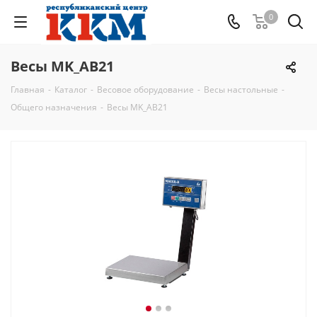
0
Весы MK_АВ21
Главная
-
Каталог
-
Весовое оборудование
-
Весы настольные
-
Общего назначения
-
Весы MK_АВ21