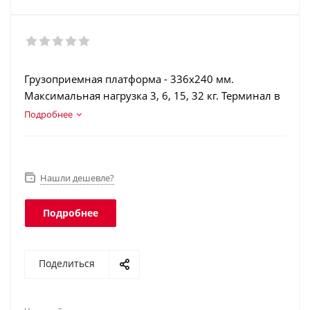
Грузоприемная платформа - 336х240 мм.
Максимальная нагрузка 3, 6, 15, 32 кг. Терминал в
корпусе из нержавеющей стали.
Подробнее
Светодиодный индикатор. Аккумулятор. Класс
защиты платформы - IP68, индикатора - IP66.
Нашли дешевле?
Подробнее
Поделиться