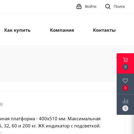
Войти
Поиск
Как купить
Компания
Контакты
0
0
0
мная платформа - 400х510 мм. Максимальная
5, 32, 60 и 200 кг. ЖК индикатор с подсветкой.
р. Счетный режим. Интерфейсы: RS-232, USB,