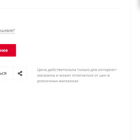
Wi-Fi. Класс защиты платформы - IP67, терминала -
ешевле?
нее
Цена действительна только для интернет-
ься
магазина и может отличаться от цен в
розничных магазинах