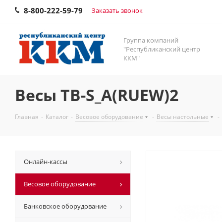
8-800-222-59-79
Заказать звонок
Группа компаний
"Республиканский центр
ККМ"
Весы ТВ-S_А(RUEW)2
Главная
-
Каталог
-
Весовое оборудование
-
Весы настольные
-
Онлайн-кассы
Весовое оборудование
Банковское оборудование