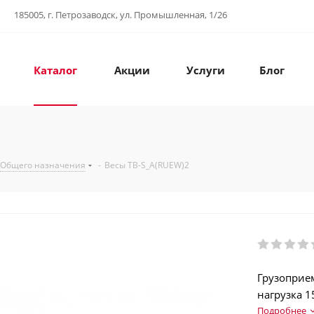
185005, г. Петрозаводск, ул. Промышленная, 1/26
Каталог
Акции
Услуги
Блог
Общего назначения
-
Весы ТВ-S_А(RUEW)2
Грузоприе
нагрузка 1
Аккумулято
Подробнее