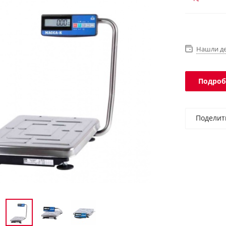
Ethernet, 
IP54.
Нашли д
Подроб
Поделит