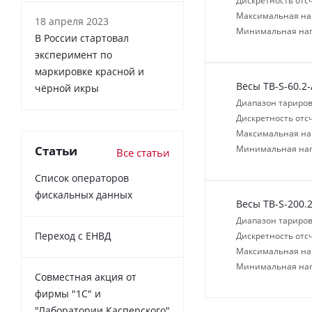
Дискретность отсч
Максимальная нагр
18 апреля 2023
Минимальная нагр
В России cтартовал
эксперимент по
маркировке красной и
Весы TB-S-60.2
чёрной икры
Диапазон тариров
Дискретность отсч
Максимальная нагр
Статьи
Минимальная нагр
Все статьи
Список операторов
фискальных данных
Весы TB-S-200.
Диапазон тариров
Переход с ЕНВД
Дискретность отсч
Максимальная нагр
Минимальная нагр
Совместная акция от
фирмы "1С" и
"Лаборатории Касперского"