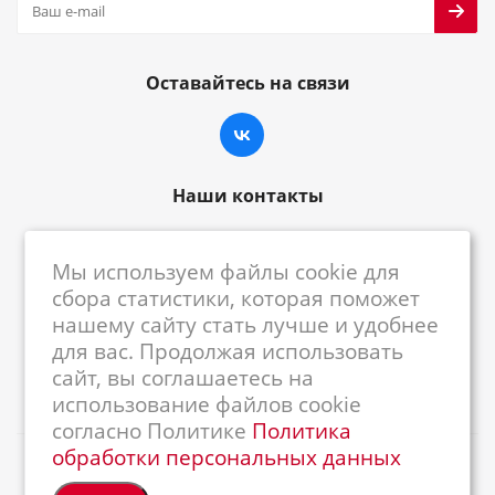
Оставайтесь на связи
Наши контакты
8-800-222-59-79
Мы используем файлы cookie для
centrkkm@centrkkm.ru
сбора статистики, которая поможет
нашему сайту стать лучше и удобнее
185005, г. Петрозаводск, ул. Промышленная,
для вас. Продолжая использовать
1/26
сайт, вы соглашаетесь на
использование файлов cookie
согласно Политике
Политика
обработки персональных данных
2026 © Республиканский Центр ККМ