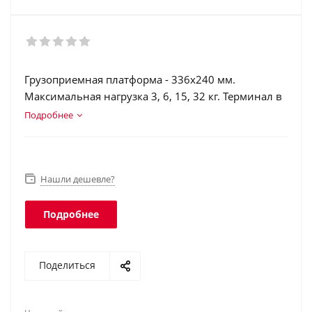
Грузоприемная платформа - 336х240 мм.
Максимальная нагрузка 3, 6, 15, 32 кг. Терминал в
корпусе из нержавеющей стали.
Подробнее
Интерфейсы: RS-232, USB, Ethernet, Wi-Fi.
Аккумулятор. Класс защиты платформы - IP68,
индикатора - IP66.
Нашли дешевле?
Подробнее
Поделиться