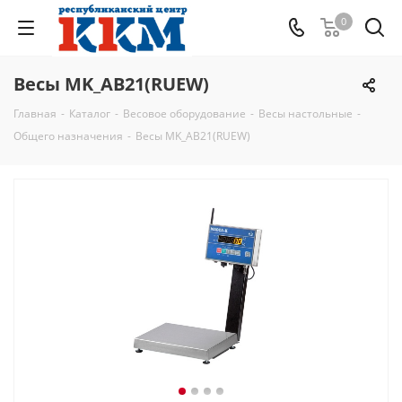
0
Весы MK_АВ21(RUEW)
Главная
-
Каталог
-
Весовое оборудование
-
Весы настольные
-
Общего назначения
-
Весы MK_АВ21(RUEW)