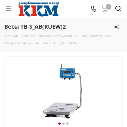
0
Весы ТВ-S_АB(RUEW)2
Главная
-
Каталог
-
Весовое оборудование
-
Весы настольные
-
Общего назначения
-
Весы ТВ-S_АB(RUEW)2