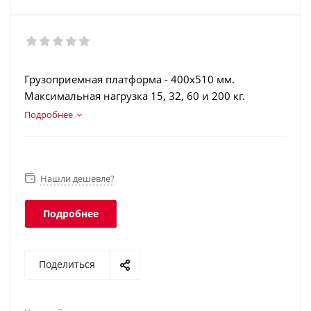
Грузоприемная платформа - 400х510 мм.
Максимальная нагрузка 15, 32, 60 и 200 кг.
ЖК индикатор с подсветкой. Аккумулятор.
Подробнее
Интеграция в учетные программы. Интерфейсы:
RS-232, USB, Ethernet, Wi-Fi.
Нашли дешевле?
Подробнее
Поделиться