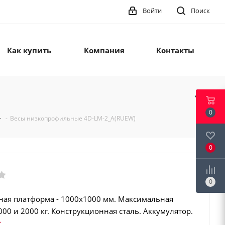
Войти
Поиск
Как купить
Компания
Контакты
0
-
Весы низкопрофильные 4D-LM-2_A(RUEW)
0
0
ая платформа - 1000х1000 мм. Максимальная
000 и 2000 кг. Конструкционная сталь. Аккумулятор.
й режим. Взвешивание животных. Интерфейсы: RS-