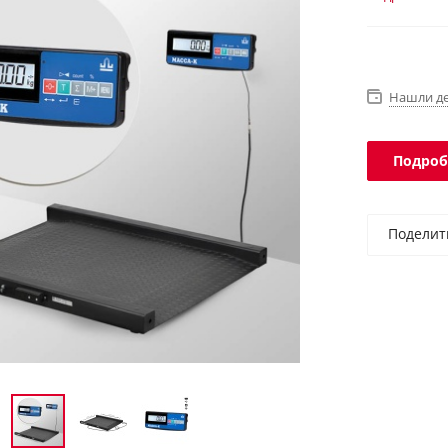
232, USB, E
терминала 
Нашли д
Подроб
Поделит