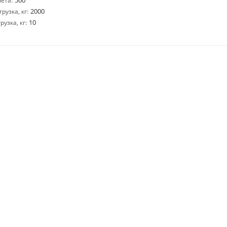
500
ета:
2000
узка, кг:
10
узка, кг: