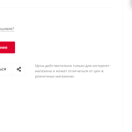
thernet, Wi-Fi. Класс защиты платформы - IP68,
- IP54.
ешевле?
нее
Цена действительна только для интернет-
ься
магазина и может отличаться от цен в
розничных магазинах