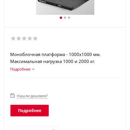
Моноблочная платформа - 1000х1000 мм.
Максимальная нагрузка 1000 и 2000 кг.
Конструкционная сталь. Терминал в корпусе из
Подробнее
нержавеющей стали. Аккумулятор. Интерфейсы:
RS-232, USB, Ethernet, Wi-Fi. Класс защиты
платформы - IP68, терминала - IP66.
Нашли дешевле?
Подробнее