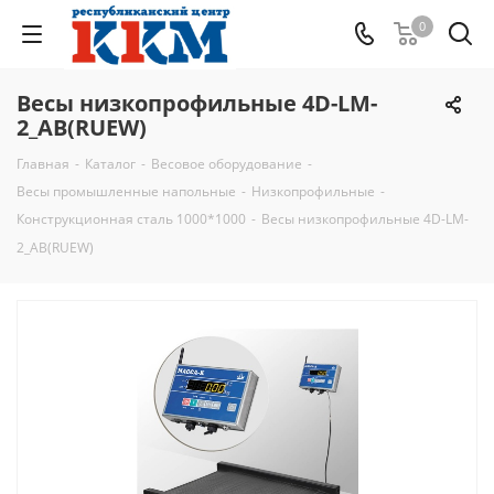
0
Весы низкопрофильные 4D-LM-
2_AB(RUEW)
Главная
-
Каталог
-
Весовое оборудование
-
Весы промышленные напольные
-
Низкопрофильные
-
Конструкционная сталь 1000*1000
-
Весы низкопрофильные 4D-LM-
2_AB(RUEW)