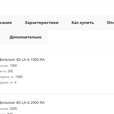
сание
Характеристики
Как купить
Оп
Дополнительно
фильные 4D-LA-4-1000-RA
1000
ания:
200
ета:
1000
узка, кг:
4
узка, кг:
фильные 4D-LA-4-2000-RA
2000
ания: