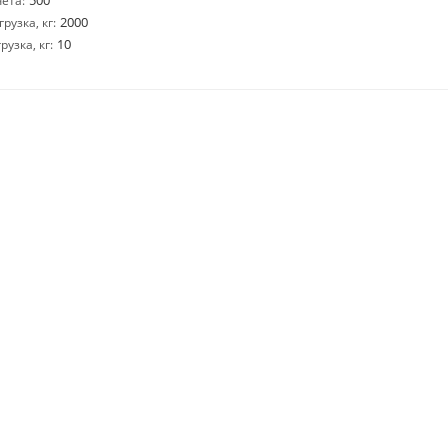
500
ета:
2000
узка, кг:
10
узка, кг: