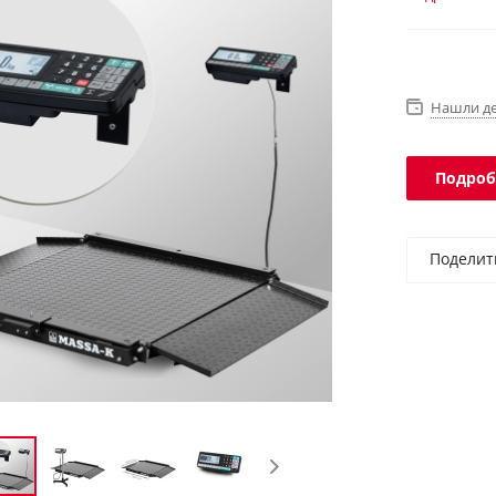
программы.
Нашли д
Подроб
Поделит