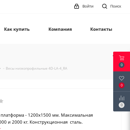
Войти
Поиск
Как купить
Компания
Контакты
0
-
Весы низкопрофильные 4D-LA-4_RA
0
0
 платформа - 1200х1500 мм. Максимальная
000 и 2000 кг. Конструкционная сталь.
р. Регистрация операций. Интеграция в учетные