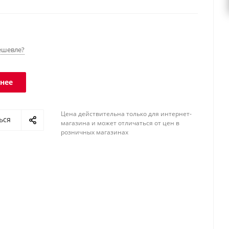
 Класс защиты платформы - IP68, терминала - IP54.
ешевле?
нее
Цена действительна только для интернет-
ься
магазина и может отличаться от цен в
розничных магазинах