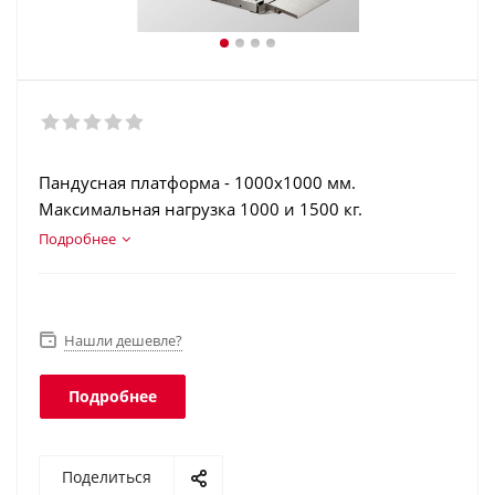
Пандусная платформа - 1000х1000 мм.
Максимальная нагрузка 1000 и 1500 кг.
Нержавеющая сталь. Аккумулятор. Счетный
Подробнее
режим. Дозаторный режим. Взвешивание
животных. Интерфейс RS-232. Класс защиты
платформы - IP68, терминала - IP54.
Нашли дешевле?
Подробнее
Поделиться