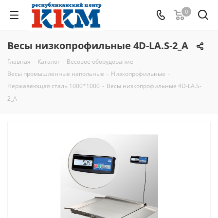
0
Весы низкопрофильные 4D-LA.S-2_A
Главная
-
Каталог
-
Весовое оборудование
-
Весы промышленные напольные
-
Низкопрофильные
-
Нержавеющая сталь 1000*1000
-
Весы низкопрофильные 4D-LA.S-
2_A