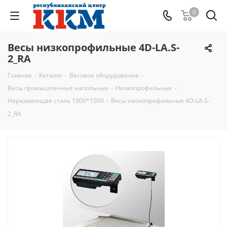
0
Весы низкопрофильные 4D-LA.S-
2_RA
Главная
-
Каталог
-
Весовое оборудование
-
Весы промышленные напольные
-
Низкопрофильные
-
Нержавеющая сталь 1000*1000
-
Весы низкопрофильные 4D-LA.S-
2_RA