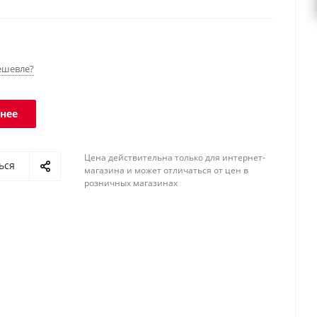
- IP68, терминала - IP66.
ешевле?
нее
Цена действительна только для интернет-
ься
магазина и может отличаться от цен в
розничных магазинах