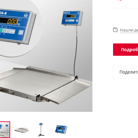
платформы 
Нашли д
Подроб
Поделит