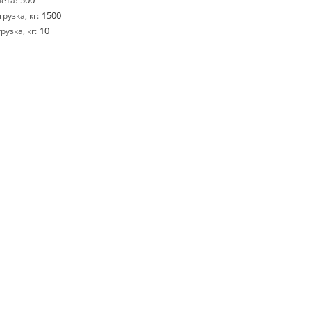
500
ета:
1500
узка, кг:
10
узка, кг: