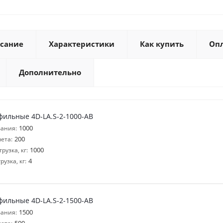
сание
Характеристики
Как купить
Оп
Дополнительно
фильные 4D-LA.S-2-1000-AB
1000
ания:
200
ета:
1000
узка, кг:
4
узка, кг:
фильные 4D-LA.S-2-1500-AB
1500
ания: