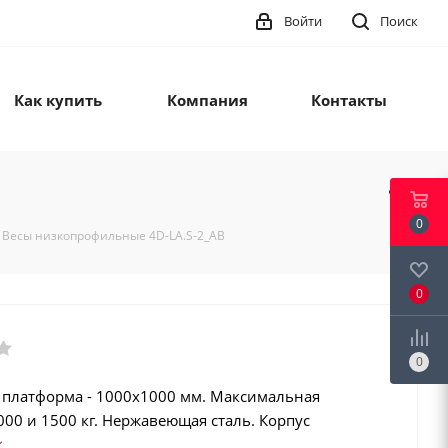
Войти
Поиск
Как купить
Компания
Контакты
0
Весы низкопрофильные 4D-LA.S-2_AB
0
0
 платформа - 1000х1000 мм. Максимальная
000 и 1500 кг. Нержавеющая сталь. Корпус
 из нержавеющей стали. Аккумулятор. Класс защиты