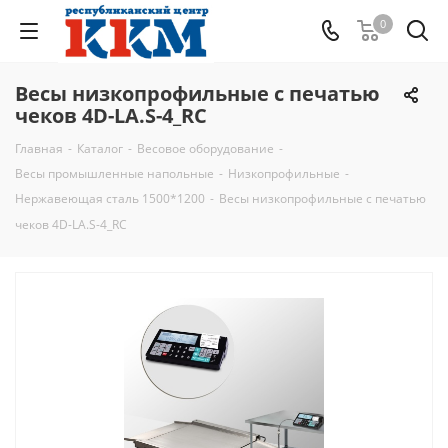
0
Весы низкопрофильные с печатью
чеков 4D-LA.S-4_RC
Главная
-
Каталог
-
Весовое оборудование
-
Весы промышленные напольные
-
Низкопрофильные
-
Нержавеющая сталь 1500*1200
-
Весы низкопрофильные с печатью
чеков 4D-LA.S-4_RC