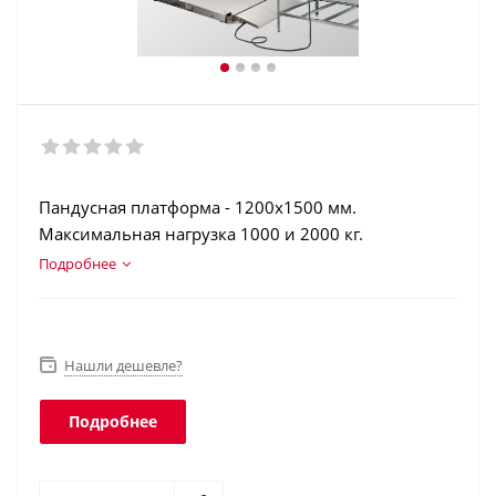
Пандусная платформа - 1200х1500 мм.
Максимальная нагрузка 1000 и 2000 кг.
Нержавеющая сталь. Аккумулятор. Печать отчетов.
Подробнее
Регистрация операций. Интеграция в учетные
программы. Класс защиты платформы - IP68,
терминала - IP51.
Нашли дешевле?
Подробнее