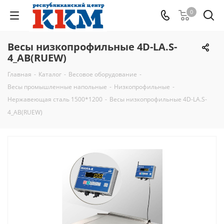
0
Весы низкопрофильные 4D-LA.S-
4_AB(RUEW)
Главная
-
Каталог
-
Весовое оборудование
-
Весы промышленные напольные
-
Низкопрофильные
-
Нержавеющая сталь 1500*1200
-
Весы низкопрофильные 4D-LA.S-
4_AB(RUEW)