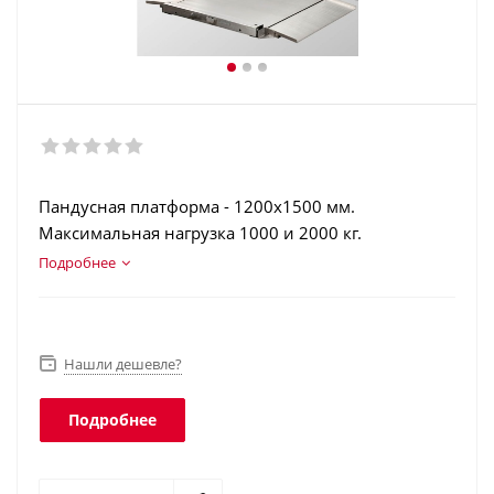
Пандусная платформа - 1200х1500 мм.
Максимальная нагрузка 1000 и 2000 кг.
Нержавеющая сталь. Терминал в корпусе из
Подробнее
нержавеющей стали. Аккумулятор. Интерфейсы:
RS-232, USB, Ethernet, Wi-Fi. Класс защиты
платформы - IP68, терминала - IP66.
Нашли дешевле?
Подробнее