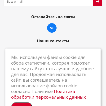
Оставайтесь на связи
Наши контакты
8-800-222-59-79
Мы используем файлы cookie для
centrkkm@centrkkm.ru
сбора статистики, которая поможет
нашему сайту стать лучше и удобнее
185005, г. Петрозаводск, ул. Промышленная,
для вас. Продолжая использовать
1/26
сайт, вы соглашаетесь на
использование файлов cookie
согласно Политике
Политика
обработки персональных данных
2026 © Республиканский Центр ККМ