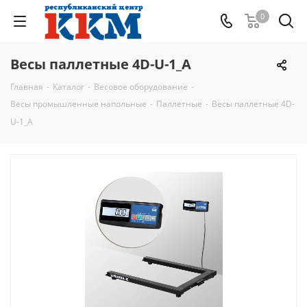
0
Весы паллетные 4D-U-1_A
Главная
-
Каталог
-
Весовое оборудование
-
Весы промышленные напольные
-
Паллетные
-
Весы паллетные 4D-
U-1_A