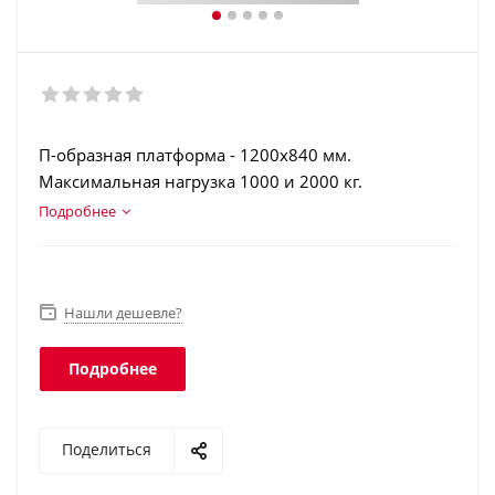
П-образная платформа - 1200х840 мм.
Максимальная нагрузка 1000 и 2000 кг.
Конструкционная сталь. Аккумулятор. Дозаторный
Подробнее
режим. Взвешивание животных. Интерфейс RS-
232. Класс защиты платформы - IP68, терминала -
IP54.
Нашли дешевле?
Подробнее
Поделиться