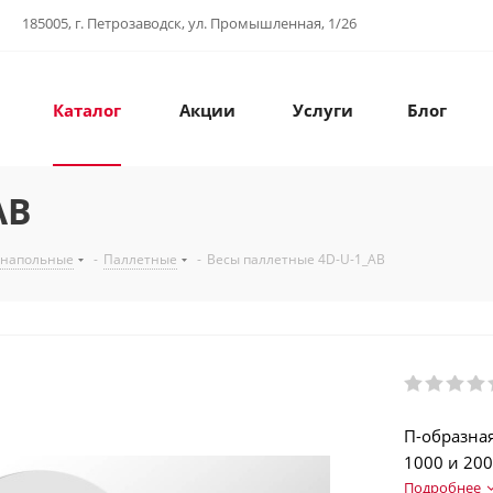
185005, г. Петрозаводск, ул. Промышленная, 1/26
Каталог
Акции
Услуги
Блог
AB
 напольные
-
Паллетные
-
Весы паллетные 4D-U-1_AB
П-образна
1000 и 200
нержавеющ
Подробнее