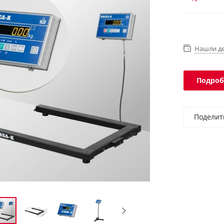
IP68, терми
Нашли д
Подроб
Поделит