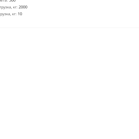
500
ета:
2000
узка, кг:
10
узка, кг: