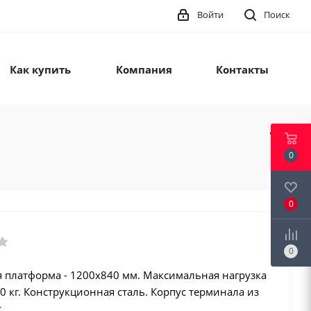
Войти
Поиск
Как купить
Компания
Контакты
0
0
0
я платформа - 1200х840 мм. Максимальная нагрузка
0 кг. Конструкционная сталь. Корпус терминала из
ей стали. Аккумулятор. Класс защиты платформы -