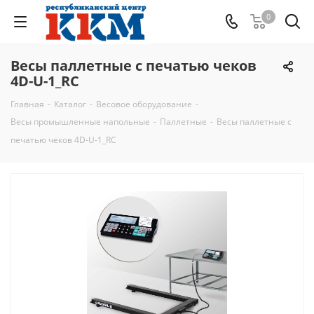
0
Весы паллетные с печатью чеков
4D-U-1_RC
Главная
-
Каталог
-
Весовое оборудование
-
Весы промышленные напольные
-
Паллетные
-
Весы паллетные с
печатью чеков 4D-U-1_RC