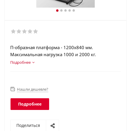
П-образная платформа - 1200х840 мм.
Максимальная нагрузка 1000 и 2000 кг.
Конструкционная сталь. Аккумулятор. Печать
Подробнее
отчетов. Регистрация операций. Интеграция в
учетные программы. Класс защиты платформы -
IP68, терминала - IP51.
Нашли дешевле?
Подробнее
Поделиться