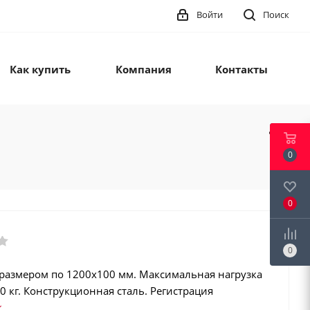
Войти
Поиск
Как купить
Компания
Контакты
0
0
0
 размером по 1200х100 мм. Максимальная нагрузка
0 кг. Конструкционная сталь. Регистрация
 Интеграция в учетные программы. Класс защиты