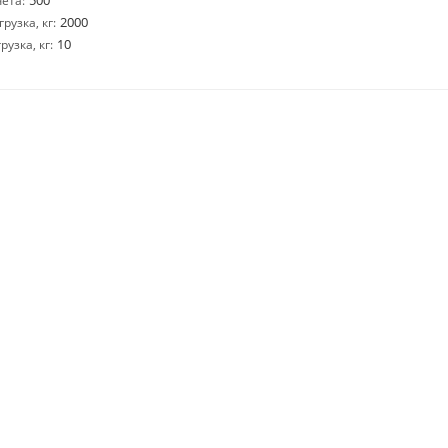
500
ета:
2000
узка, кг:
10
узка, кг: