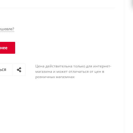
- IP68, терминала - IP54.
ешевле?
нее
Цена действительна только для интернет-
ься
магазина и может отличаться от цен в
розничных магазинах