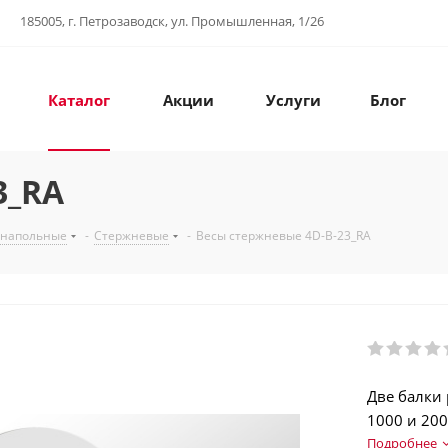
185005, г. Петрозаводск, ул. Промышленная, 1/26
Каталог
Акции
Услуги
Блог
3_RA
 напольные
-
Стержневые
-
Весы стержневые 4D-B-23_RA
Две балки
1000 и 200
операций.
Подробнее