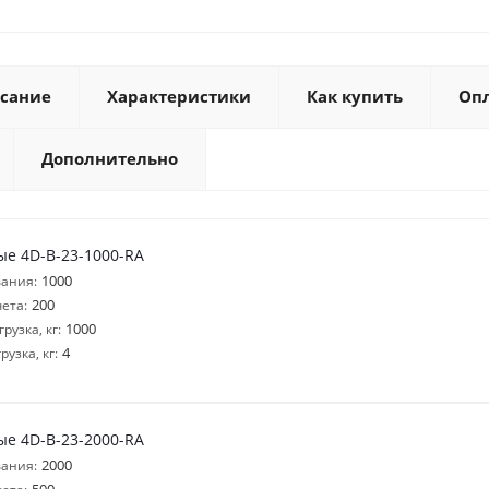
сание
Характеристики
Как купить
Оп
Дополнительно
е 4D-B-23-1000-RA
1000
ания:
200
ета:
1000
узка, кг:
4
узка, кг:
е 4D-B-23-2000-RA
2000
ания: