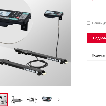
платформы 
Нашли д
Подроб
Поделит