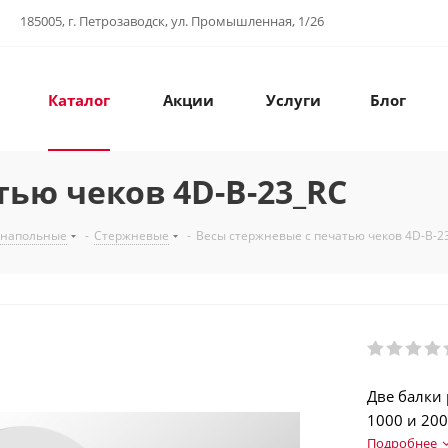
185005, г. Петрозаводск, ул. Промышленная, 1/26
Каталог
Акции
Услуги
Блог
тью чеков 4D-B-23_RC
 напольные
-
Стержневые
-
Весы стержневые с печатью чеков 4D-B-2
Две балки
1000 и 200
отчетов. Р
Подробнее