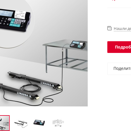
программы.
Нашли д
Подроб
Поделит