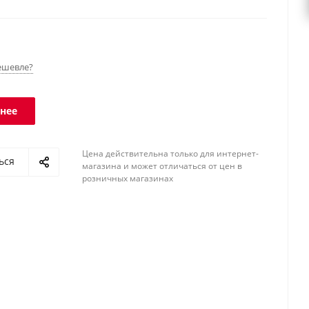
 Класс защиты платформы - IP68, терминала - IP51.
ешевле?
нее
Цена действительна только для интернет-
ься
магазина и может отличаться от цен в
розничных магазинах