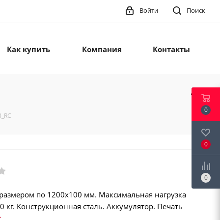
Войти
Поиск
Как купить
Компания
Контакты
0
3_RC
0
0
 размером по 1200х100 мм. Максимальная нагрузка
0 кг. Конструкционная сталь. Аккумулятор. Печать
егистрация операций. Интеграция в учетные