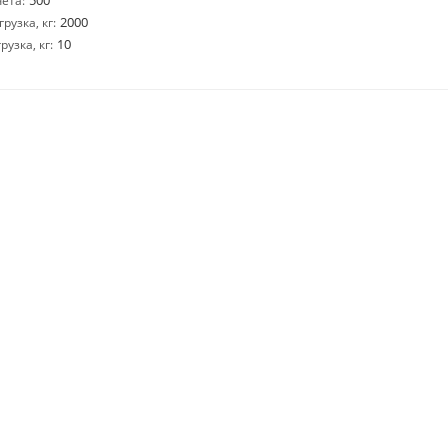
500
ета:
2000
узка, кг:
10
узка, кг: