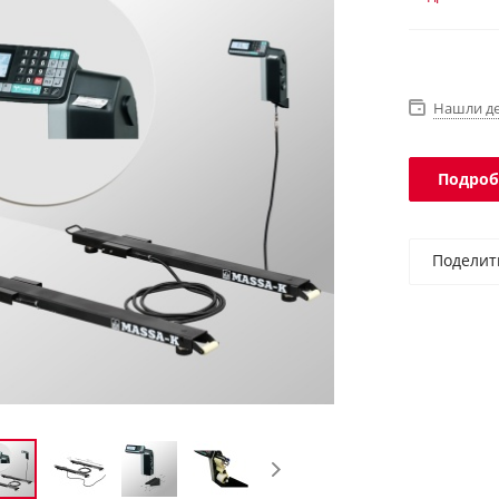
программы.
Нашли д
Подроб
Поделит