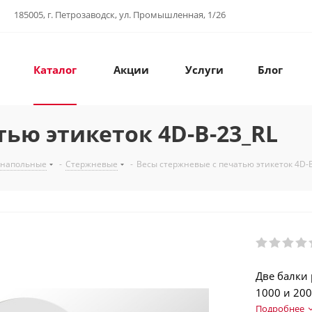
185005, г. Петрозаводск, ул. Промышленная, 1/26
Каталог
Акции
Услуги
Блог
ью этикеток 4D-B-23_RL
 напольные
-
Стержневые
-
Весы стержневые с печатью этикеток 4D-
Две балки
1000 и 200
(EAN13…EAN
Подробнее