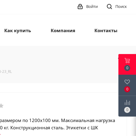
Войти
Поиск
Как купить
Компания
Контакты
0
B-23_RL
0
0
 размером по 1200х100 мм. Максимальная нагрузка
0 кг. Конструкционная сталь. Этикетки с ШК
128, GS1 Databar). Интеграция в учетные