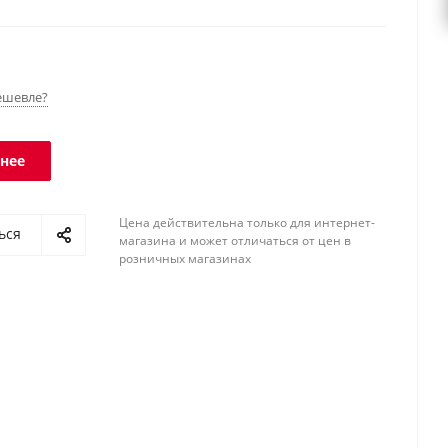
 Класс защиты платформы - IP68, терминала - IP54.
ешевле?
нее
Цена действительна только для интернет-
ься
магазина и может отличаться от цен в
розничных магазинах