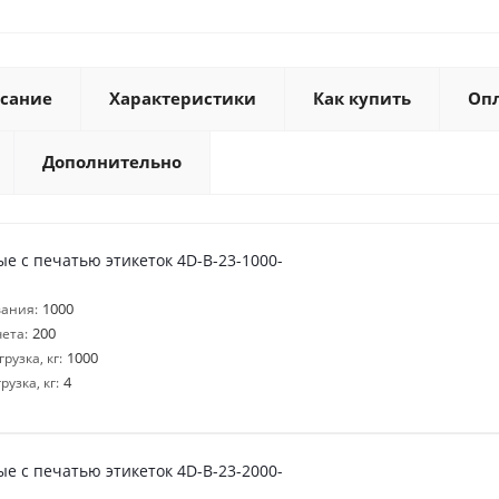
сание
Характеристики
Как купить
Оп
Дополнительно
е с печатью этикеток 4D-B-23-1000-
1000
ания:
200
ета:
1000
узка, кг:
4
узка, кг:
е с печатью этикеток 4D-B-23-2000-