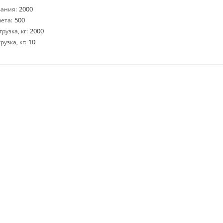
2000
ания:
500
ета:
2000
узка, кг:
10
узка, кг: