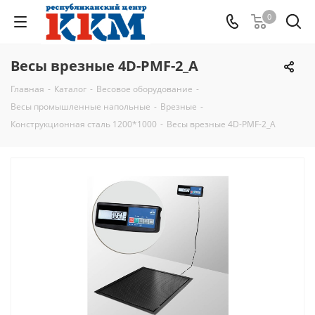
0
Весы врезные 4D-PMF-2_A
Главная
-
Каталог
-
Весовое оборудование
-
Весы промышленные напольные
-
Врезные
-
Конструкционная сталь 1200*1000
-
Весы врезные 4D-PMF-2_A