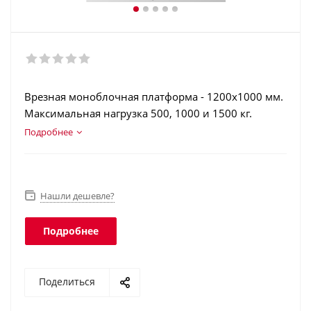
Врезная моноблочная платформа - 1200х1000 мм.
Максимальная нагрузка 500, 1000 и 1500 кг.
Конструкционная сталь. Аккумулятор. Дозаторный
Подробнее
режим. Взвешивание животных. Интерфейс RS-
232. Класс защиты платформы - IP68, терминала -
IP54.
Нашли дешевле?
Подробнее
Поделиться