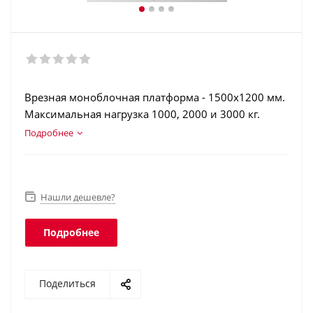
Врезная моноблочная платформа - 1500х1200 мм.
Максимальная нагрузка 1000, 2000 и 3000 кг.
Конструкционная сталь. Аккумулятор. Интерфейс
Подробнее
RS-232. Класс защиты платформы - IP68,
терминала - IP54.
Нашли дешевле?
Подробнее
Поделиться