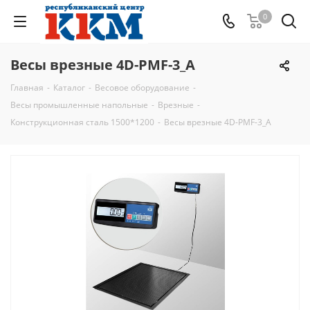
0
Весы врезные 4D-PMF-3_A
Главная
-
Каталог
-
Весовое оборудование
-
Весы промышленные напольные
-
Врезные
-
Конструкционная сталь 1500*1200
-
Весы врезные 4D-PMF-3_A