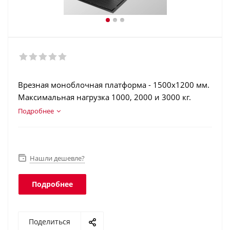
Врезная моноблочная платформа - 1500х1200 мм.
Максимальная нагрузка 1000, 2000 и 3000 кг.
Конструкционная сталь. Терминал в корпусе из
Подробнее
нержавеющей стали. Интерфейсы: RS-232, USB,
Ethernet, Wi-Fi. Класс защиты платформы - IP68,
терминала - IP66.
Нашли дешевле?
Подробнее
Поделиться