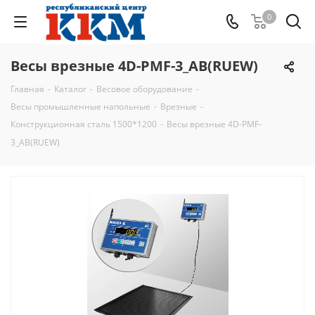
0
Весы врезные 4D-PMF-3_AB(RUEW)
Главная
-
Каталог
-
Весовое оборудование
-
Весы промышленные напольные
-
Врезные
-
Конструкционная сталь 1500*1200
-
Весы врезные 4D-PMF-
3_AB(RUEW)