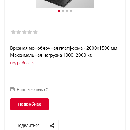
Врезная моноблочная платформа - 2000х1500 мм.
Максимальная нагрузка 1000, 2000 кг.
Конструкционная сталь. Аккумулятор.
Подробнее
Интерфейсы: RS-232, USB, Ethernet, Wi-Fi. Класс
защиты платформы - IP68, терминала - IP54.
Нашли дешевле?
Подробнее
Поделиться