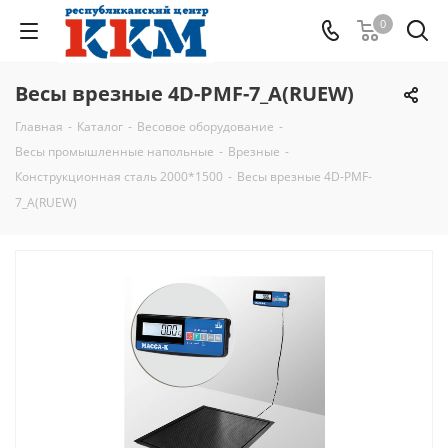
0
Весы врезные 4D-PMF-7_A(RUEW)
Главная
-
Каталог
-
Весовое оборудование
-
Весы промышленные напольные
-
Врезные
-
Конструкционная сталь 2000*1500
-
Весы врезные 4D-PMF-
7_A(RUEW)