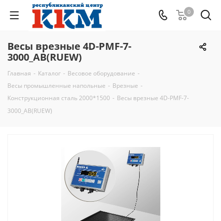
0
Весы врезные 4D-PMF-7-
3000_AB(RUEW)
Главная
-
Каталог
-
Весовое оборудование
-
Весы промышленные напольные
-
Врезные
-
Конструкционная сталь 2000*1500
-
Весы врезные 4D-PMF-7-
3000_AB(RUEW)