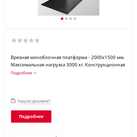
Врезная моноблочная платформа - 2000х1500 мм.
Максимальная нагрузка 3000 кг. Конструкционная
сталь (4 мм). Терминал в корпусе из нержавеющей
Подробнее
стали. Интерфейсы: RS-232, USB, Ethernet, Wi-Fi.
Класс защиты платформы - IP68, терминала - IP66.
Нашли дешевле?
Подробнее