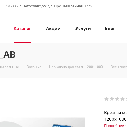
185005, г. Петрозаводск, ул. Промышленная, 1/26
Каталог
Акции
Услуги
Блог
2_AB
 напольные
-
Врезные
-
Нержавеющая сталь 1200*1000
-
Весы вре
Врезная м
1200х1000 
Корпус те
Подробнее