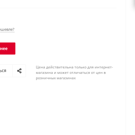
- IP68, терминала - IP66.
ешевле?
нее
Цена действительна только для интернет-
ься
магазина и может отличаться от цен в
розничных магазинах