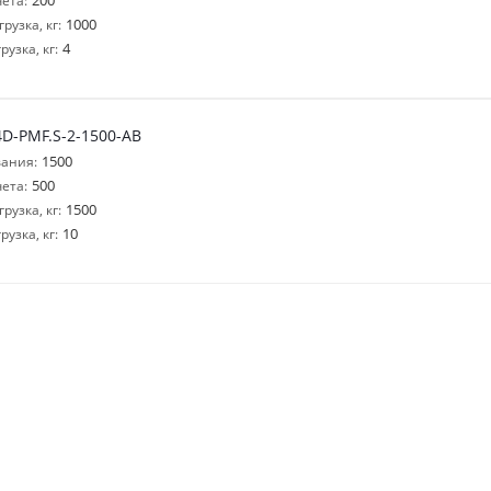
200
ета:
1000
узка, кг:
4
узка, кг:
D-PMF.S-2-1500-AB
1500
ания:
500
ета:
1500
узка, кг:
10
узка, кг: