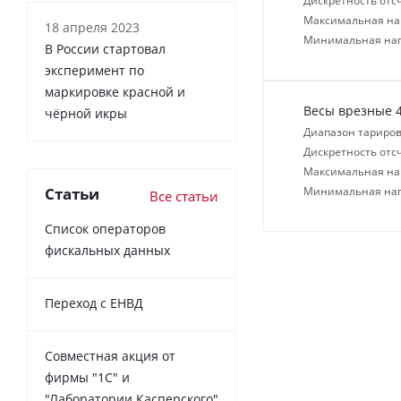
Дискретность отсч
Максимальная нагр
18 апреля 2023
Минимальная нагр
В России cтартовал
эксперимент по
маркировке красной и
Весы врезные 4
чёрной икры
Диапазон тариров
Дискретность отсч
Максимальная нагр
Статьи
Минимальная нагр
Все статьи
Список операторов
фискальных данных
Переход с ЕНВД
Совместная акция от
фирмы "1С" и
"Лаборатории Касперского"