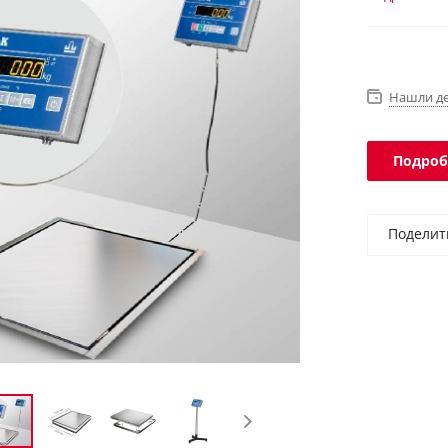
платформы 
Нашли д
Подроб
Поделит