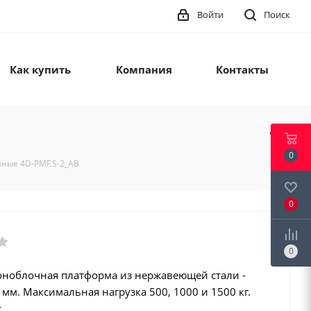
Войти
Поиск
Как купить
Компания
Контакты
0
зные 4D-PMF.S-2_AB
0
0
оноблочная платформа из нержавеющей стали -
мм. Максимальная нагрузка 500, 1000 и 1500 кг.
рминала из нержавеющей стали. Класс защиты