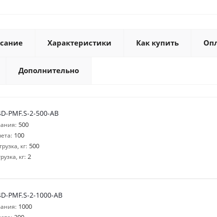
сание
Характеристики
Как купить
Оп
Дополнительно
D-PMF.S-2-500-AB
500
ания:
100
ета:
500
узка, кг:
2
узка, кг:
D-PMF.S-2-1000-AB
1000
ания: