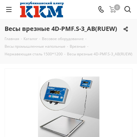
0
Весы врезные 4D-PMF.S-3_AB(RUEW)
Главная
-
Каталог
-
Весовое оборудование
-
Весы промышленные напольные
-
Врезные
-
Нержавеющая сталь 1500*1200
-
Весы врезные 4D-PMF.S-3_AB(RUEW)