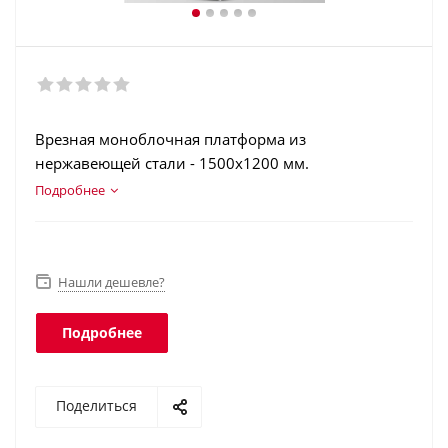
Врезная моноблочная платформа из
нержавеющей стали - 1500х1200 мм.
Максимальная нагрузка 1000, 2000 и 3000 кг.
Подробнее
Терминал в корпусе из нержавеющей стали.
Аккумулятор. Интерфейсы: RS-232, USB, Ethernet,
Wi-Fi. Класс защиты платформы - IP68, терминала -
IP66.
Нашли дешевле?
Подробнее
Поделиться