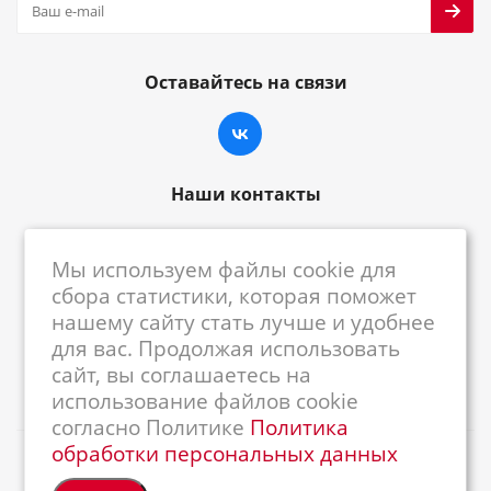
Оставайтесь на связи
Наши контакты
8-800-222-59-79
Мы используем файлы cookie для
centrkkm@centrkkm.ru
сбора статистики, которая поможет
нашему сайту стать лучше и удобнее
185005, г. Петрозаводск, ул. Промышленная,
для вас. Продолжая использовать
1/26
сайт, вы соглашаетесь на
использование файлов cookie
согласно Политике
Политика
обработки персональных данных
2026 © Республиканский Центр ККМ