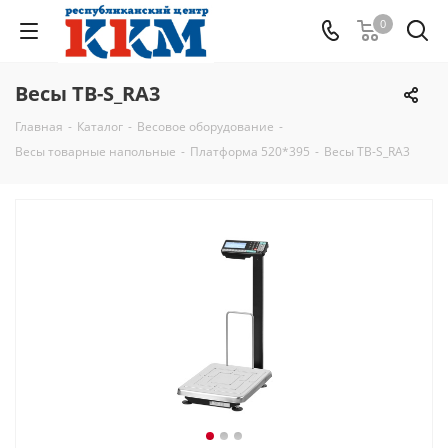
0
Весы ТВ-S_RA3
Главная
-
Каталог
-
Весовое оборудование
-
Весы товарные напольные
-
Платформа 520*395
-
Весы ТВ-S_RA3