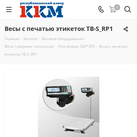
0
Весы с печатью этикеток ТВ-S_RP1
Главная
-
Каталог
-
Весовое оборудование
-
Весы товарные напольные
-
Платформа 520*395
-
Весы с печатью
этикеток ТВ-S_RP1