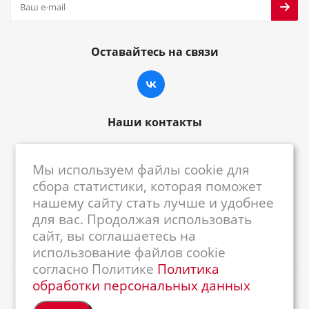
Оставайтесь на связи
Наши контакты
8-800-222-59-79
Мы используем файлы cookie для
centrkkm@centrkkm.ru
сбора статистики, которая поможет
нашему сайту стать лучше и удобнее
185005, г. Петрозаводск, ул. Промышленная,
для вас. Продолжая использовать
1/26
сайт, вы соглашаетесь на
использование файлов cookie
согласно Политике
Политика
обработки персональных данных
2026 © Республиканский Центр ККМ