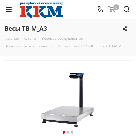
0
Весы TB-M_А3
Главная
-
Каталог
-
Весовое оборудование
-
Весы товарные напольные
-
Платформа 800*600
-
Весы TB-M_А3