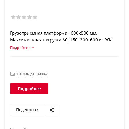
Грузоприемная платформа - 600х800 мм.
Максимальная нагрузка 60, 150, 300, 600 кг. ЖК
индикатор с подсветкой. Аккумулятор. Счетный
Подробнее
режим. Дозаторный режим. Интеграция в учетные
программы. Интерфейс RS-232. Класс защиты
платформы - IP67, терминала - IP54.
Нашли дешевле?
Подробнее
Поделиться