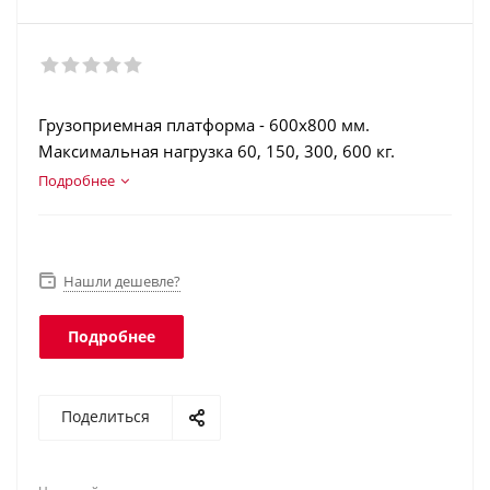
Грузоприемная платформа - 600х800 мм.
Максимальная нагрузка 60, 150, 300, 600 кг.
ЖК индикатор с подсветкой. Аккумулятор.
Подробнее
Торговая индикация. Класс защиты платформы -
IP67, терминала - IP54.
Нашли дешевле?
Подробнее
Поделиться