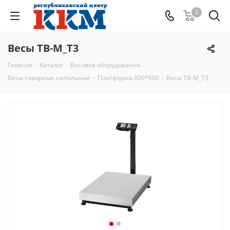
0
Весы TB-M_T3
Главная
-
Каталог
-
Весовое оборудование
-
Весы товарные напольные
-
Платформа 800*600
-
Весы TB-M_T3