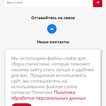
Оставайтесь на связи
Наши контакты
8-800-222-59-79
Мы используем файлы cookie для
centrkkm@centrkkm.ru
сбора статистики, которая поможет
нашему сайту стать лучше и удобнее
185005, г. Петрозаводск, ул. Промышленная,
для вас. Продолжая использовать
1/26
сайт, вы соглашаетесь на
использование файлов cookie
согласно Политике
Политика
обработки персональных данных
2026 © Республиканский Центр ККМ