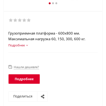
Грузоприемная платформа - 600х800 мм.
Максимальная нагрузка 60, 150, 300, 600 кг.
Терминал в корпусе из нержавеющей стали.
Подробнее
Аккумулятор. Интерфейсы: RS-232, USB, Ethernet,
Wi-Fi. Класс защиты платформы - IP67, индикатора
- IP66.
Нашли дешевле?
Подробнее
Поделиться