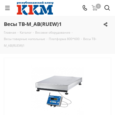
0
Весы TB-M_АB(RUEW)1
Главная
-
Каталог
-
Весовое оборудование
-
Весы товарные напольные
-
Платформа 800*600
-
Весы TB-
M_АB(RUEW)1