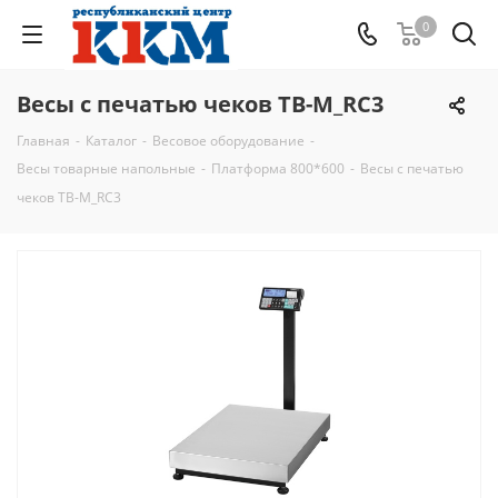
0
Весы с печатью чеков ТВ-M_RC3
Главная
-
Каталог
-
Весовое оборудование
-
Весы товарные напольные
-
Платформа 800*600
-
Весы с печатью
чеков ТВ-M_RC3