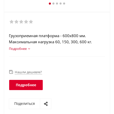
Грузоприемная платформа - 600х800 мм.
Максимальная нагрузка 60, 150, 300, 600 кг.
Торговая индикация. Печать отчетов и чеков.
Подробнее
Регистрация операций. Интеграция в учетные
программы. Интерфейс Ethernet. Класс защиты
платформы - IP67, терминала - IP51.
Нашли дешевле?
Подробнее
Поделиться