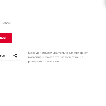
я в учетные программы. Класс защиты платформы -
инала- IP51.
ешевле?
нее
Цена действительна только для интернет-
ься
магазина и может отличаться от цен в
розничных магазинах