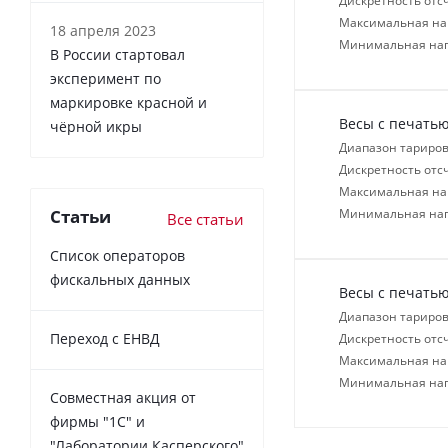
Дискретность отсч
Максимальная нагр
18 апреля 2023
Минимальная нагр
В России cтартовал
эксперимент по
маркировке красной и
Весы с печатью
чёрной икры
Диапазон тариров
Дискретность отсч
Максимальная нагр
Статьи
Минимальная нагр
Все статьи
Список операторов
фискальных данных
Весы с печатью
Диапазон тариров
Переход с ЕНВД
Дискретность отсч
Максимальная нагр
Минимальная нагр
Совместная акция от
фирмы "1С" и
"Лаборатории Касперского"