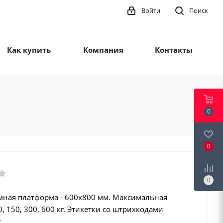
Войти
Поиск
Как купить
Компания
Контакты
0
0
0
мная платформа - 600х800 мм. Максимальная
0, 150, 300, 600 кг. Этикетки со штрихкодами
128, GS1 Databar). Регистрация операций.