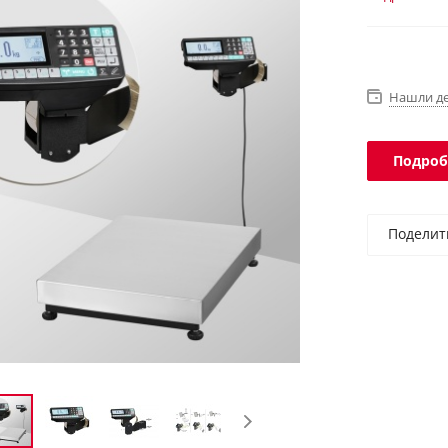
Интеграци
IP67, терм
Нашли д
Подроб
Поделит