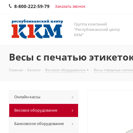
8-800-222-59-79
Заказать звонок
Группа компаний
"Республиканский центр
ККМ"
Весы с печатью этикето
Главная
-
Каталог
-
Весовое оборудование
-
Весы товарные напо
Онлайн-кассы
Весовое оборудование
Банковское оборудование