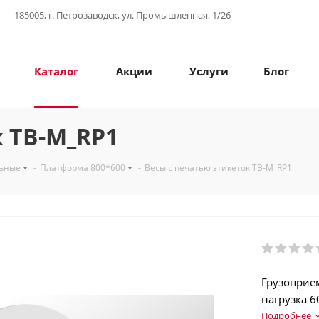
185005, г. Петрозаводск, ул. Промышленная, 1/26
Каталог
Акции
Услуги
Блог
к ТВ-M_RP1
льные
-
Платформа 800*600
-
Весы с печатью этикеток ТВ-M_RP1
Грузоприе
нагрузка 6
(EAN13…EAN
Подробнее