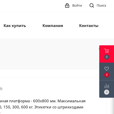
Войти
Поиск
Как купить
Компания
Контакты
0
0
0
мная платформа - 600х800 мм. Максимальная
0, 150, 300, 600 кг. Этикетки со штрихкодами
128, GS1 Databar). Регистрация операций.