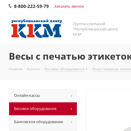
8-800-222-59-79
Заказать звонок
Группа компаний
"Республиканский центр
ККМ"
Весы с печатью этикето
Главная
-
Каталог
-
Весовое оборудование
-
Весы товарные напо
Онлайн-кассы
Весовое оборудование
Банковское оборудование