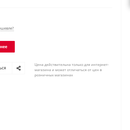
я в учетные программы. Класс защиты платформы -
инала- IP51.
ешевле?
нее
Цена действительна только для интернет-
ься
магазина и может отличаться от цен в
розничных магазинах