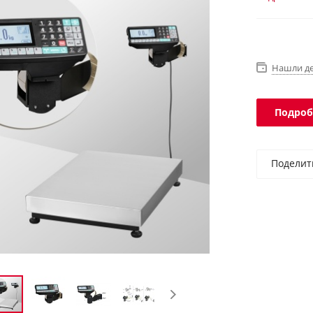
Интеграци
IP67, терм
Нашли д
Подроб
Поделит