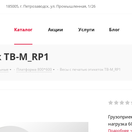
185005, г. Петрозаводск, ул. Промышленная, 1/26
Каталог
Акции
Услуги
Блог
к ТВ-M_RP1
льные
-
Платформа 800*600
-
Весы с печатью этикеток ТВ-M_RP1
Грузоприе
нагрузка 6
(EAN13…EAN
Подробнее