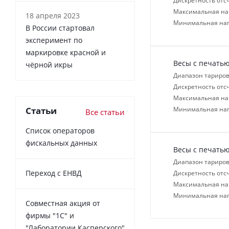
Дискретность отсч
Максимальная нагр
18 апреля 2023
Минимальная нагр
В России cтартовал
эксперимент по
маркировке красной и
Весы с печатью
чёрной икры
Диапазон тариров
Дискретность отсч
Максимальная нагр
Статьи
Минимальная нагр
Все статьи
Список операторов
фискальных данных
Весы с печатью
Диапазон тариров
Переход с ЕНВД
Дискретность отсч
Максимальная нагр
Минимальная нагр
Совместная акция от
фирмы "1С" и
"Лаборатории Касперского"