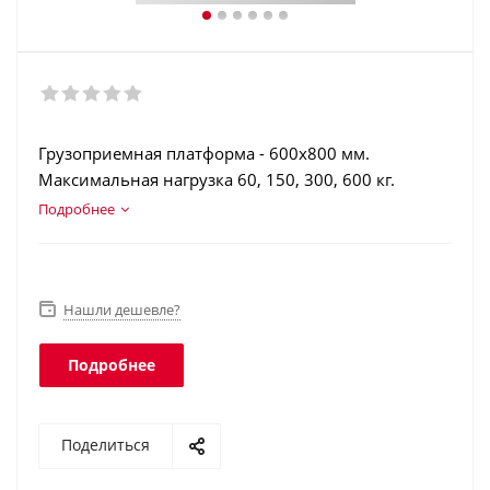
Грузоприемная платформа - 600х800 мм.
Максимальная нагрузка 60, 150, 300, 600 кг.
Этикетки со штрихкодами (EAN13…EAN128, GS1
Подробнее
Databar). Регистрация операций. Интеграция в
учетные программы. Класс защиты платформы -
IP67, терминала - IP54.
Нашли дешевле?
Подробнее
Поделиться