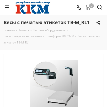
0
Весы с печатью этикеток ТВ-M_RL1
Главная
-
Каталог
-
Весовое оборудование
-
Весы товарные напольные
-
Платформа 800*600
-
Весы с печатью
этикеток ТВ-M_RL1