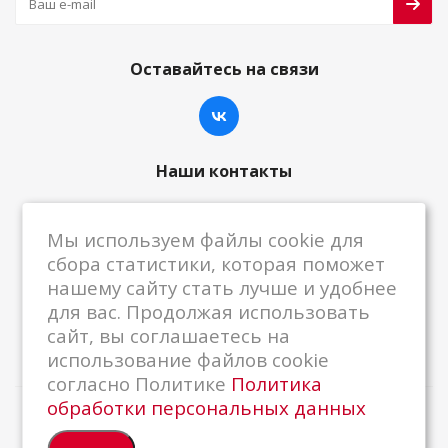
Оставайтесь на связи
Наши контакты
8-800-222-59-79
Мы используем файлы cookie для
centrkkm@centrkkm.ru
сбора статистики, которая поможет
нашему сайту стать лучше и удобнее
185005, г. Петрозаводск, ул. Промышленная,
для вас. Продолжая использовать
1/26
сайт, вы соглашаетесь на
использование файлов cookie
согласно Политике
Политика
обработки персональных данных
2026 © Республиканский Центр ККМ