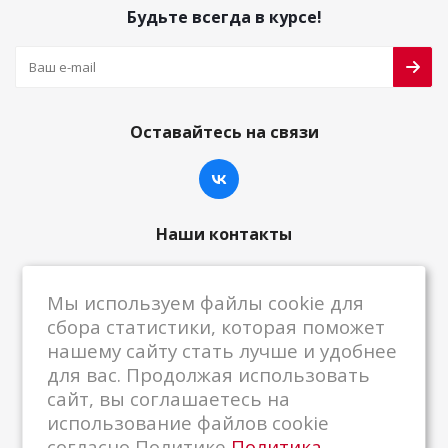
Будьте всегда в курсе!
Оставайтесь на связи
Наши контакты
8-800-222-59-79
Мы используем файлы cookie для
centrkkm@centrkkm.ru
сбора статистики, которая поможет
нашему сайту стать лучше и удобнее
185005, г. Петрозаводск, ул. Промышленная,
для вас. Продолжая использовать
1/26
сайт, вы соглашаетесь на
использование файлов cookie
согласно Политике
Политика