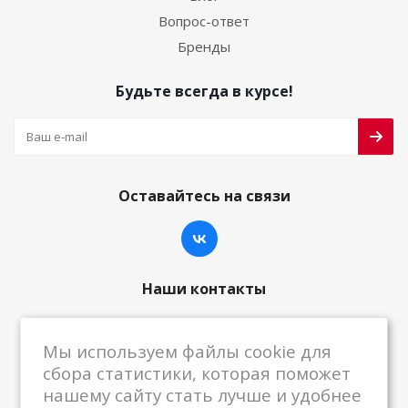
Вопрос-ответ
Бренды
Будьте всегда в курсе!
Оставайтесь на связи
Наши контакты
8-800-222-59-79
Мы используем файлы cookie для
centrkkm@centrkkm.ru
сбора статистики, которая поможет
нашему сайту стать лучше и удобнее
185005, г. Петрозаводск, ул. Промышленная,