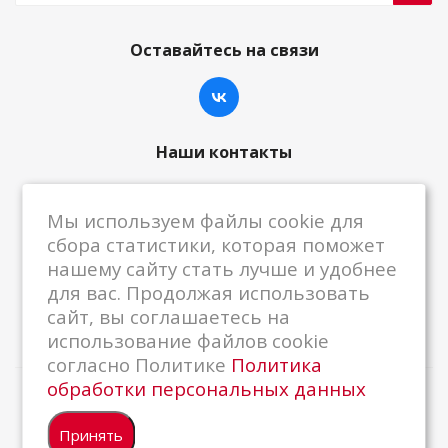
Оставайтесь на связи
Наши контакты
8-800-222-59-79
Мы используем файлы cookie для
centrkkm@centrkkm.ru
сбора статистики, которая поможет
нашему сайту стать лучше и удобнее
185005, г. Петрозаводск, ул. Промышленная,
для вас. Продолжая использовать
1/26
сайт, вы соглашаетесь на
использование файлов cookie
согласно Политике
Политика
обработки персональных данных
2026 © Республиканский Центр ККМ
Принять