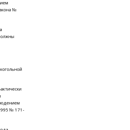
нием
Закона №
а
должны
лкогольной
фактически
ы
блюдением
1995 № 171-
ода.