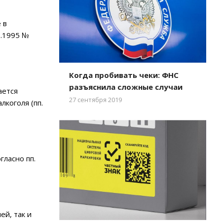
 в
1.1995 №
Когда пробивать чеки: ФНС
разъяснила сложные случаи
ается
27 сентября 2019
коголя (пп.
гласно пп.
й, так и