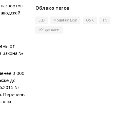
 паспортов
Облако тегов
заводской
LED
Mountain Lion
OS X
TN
ЖК-дисплеи
дены от
8 Закона №
менее 3 000
акже до
06.2015 №
). Перечень
ласти