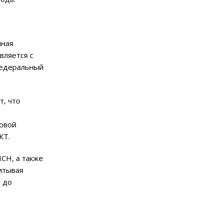
чная
вляется с
едеральный
т, что
совой
КТ.
СН, а также
итывая
 до