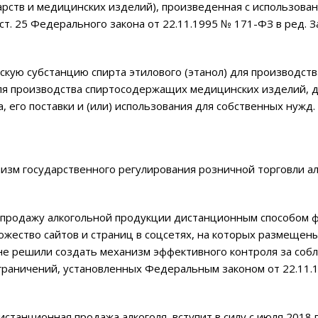
арств и медицинских изделий), произведенная с использова
1 ст. 25 Федерального закона от 22.11.1995 № 171-ФЗ в ред. 
кую субстанцию спирта этилового (этанол) для производств
для производства спиртосодержащих медицинских изделий, 
 его поставки и (или) использования для собственных нужд.
изм государственного регулирования розничной торговли а
 продажу алкогольной продукции дистанционным способом 
ожество сайтов и страниц в соцсетях, на которых размещен
ине решили создать механизм эффективного контроля за со
граничений, установленных Федеральным законом от 22.11.
станционная продажа алкоголя, вступит в силу с июля 2018 г