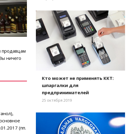
и продавцам
 Вы ничего
Кто может не применять ККТ:
шпаргалки для
предпринимателей
25 октября 2019
анол),
х основное
1.2017 (пп.