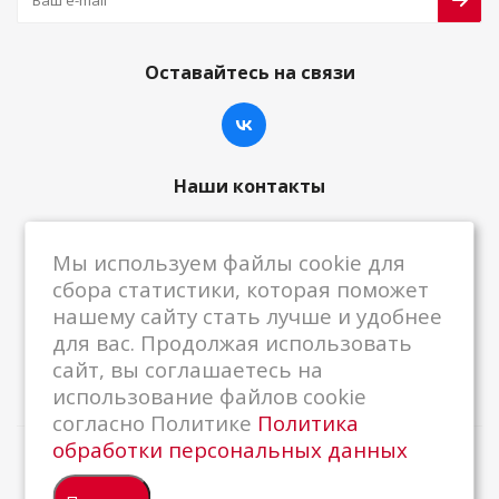
Оставайтесь на связи
Наши контакты
8-800-222-59-79
Мы используем файлы cookie для
centrkkm@centrkkm.ru
сбора статистики, которая поможет
нашему сайту стать лучше и удобнее
185005, г. Петрозаводск, ул. Промышленная,
для вас. Продолжая использовать
1/26
сайт, вы соглашаетесь на
использование файлов cookie
согласно Политике
Политика
обработки персональных данных
2026 © Республиканский Центр ККМ