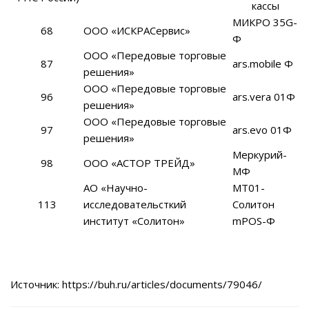
кассы
МИКРО 35G-
68
ООО «ИСКРАСервис»
Ф
ООО «Передовые торговые
87
ars.mobile Ф
решения»
ООО «Передовые торговые
96
ars.vera 01Ф
решения»
ООО «Передовые торговые
97
ars.evo 01Ф
решения»
Меркурий-
98
ООО «АСТОР ТРЕЙД»
МФ
АО «Научно-
МТ01-
113
исследовательсткий
Солитон
институт «Солитон»
mPOS-Ф
Источник:
https://buh.ru/articles/documents/79046/