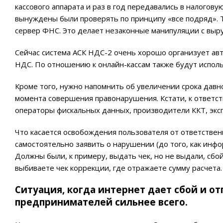
кассового аппарата и раз в год передавались в налогов
вынуждены были проверять по принципу «все подряд». 
сервер ФНС. Это делает незаконные манипуляции с выр
Сейчас система АСК НДС-2 очень хорошо организует ав
НДС. По отношению к онлайн-кассам также будут испол
Кроме того, нужно напомнить об увеличении срока давн
момента совершения правонарушения. Кстати, к ответст
операторы фискальных данных, производители ККТ, экспе
Что касается освобождения пользователя от ответствен
самостоятельно заявить о нарушении (до того, как инфор
Должны были, к примеру, выдать чек, но не выдали, сбо
выбиваете чек коррекции, где отражаете сумму расчета. 
Ситуация, когда интернет дает сбой и о
предпринимателей сильнее всего.