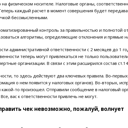
ую на физическом носителе. Налоговые органы, соответственн
Теперь каждый расчет в момент совершения будет передава
учкой бессмысленными.
томатизированный контроль за правильностью и полнотой о
ьзоваться алгоритмы, определяющие отклонения и прямые н
ости административной ответственности с 2 месяцев до 1 го
венности теперь могут привлекаться не только пользователи
ртные организации. В связи с этим расширился состав ст.14.
ности, то здесь действуют два ключевых правила. Во-первых
мация о нем появится у налоговых органов). Во-вторых, испр
й какой-то произошел. Отправили сообщение в налоговый ор
Все, вас к ответственности привлечь не могут.
тправить чек невозможно, пожалуй, волнует