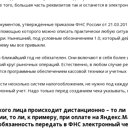
 того, большая часть реквизитов так и останется в электро
документов, утвержденные приказом ФНС России от 21.03.2
 с помощью которого можно описать практически любую ситу
ри. Нынешний, под условным обозначением 1.0, который дей
 чему мы все привыкли.
 в ближайший год не обязателен. Они включают в себя более
й круг рыночных операций. Естественно, в любом случае р
тся программным обеспечением кассовой техники и учетных 
ности несколько систем налогообложения, не нужно под кажд
ионный учет. Надо только перед созданием чека указывать, 
кого лица происходит дистанционно – то ли
, то ли, к примеру, при оплате на Яндекс.М
 обязанность передать в ФНС электронный че