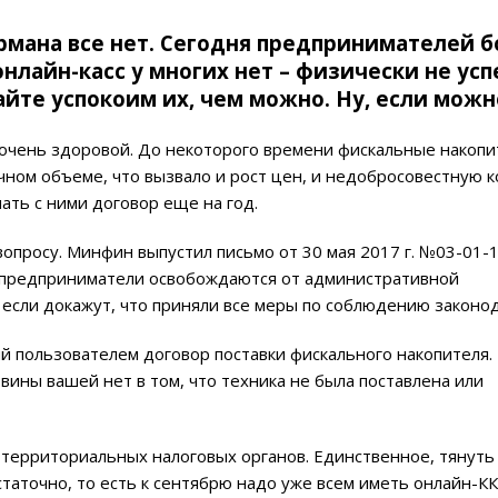
Германа все нет. Сегодня предпринимателей 
 онлайн-касс у многих нет – физически не ус
йте успокоим их, чем можно. Ну, если можн
 очень здоровой. До некоторого времени фискальные накопи
чном объеме, что вызвало и рост цен, и недобросовестную 
ать с ними договор еще на год.
вопросу. Минфин выпустил письмо от 30 мая 2017 г. №03-01-1
е предприниматели освобождаются от административной
 если докажут, что приняли все меры по соблюдению законо
 пользователем договор поставки фискального накопителя. 
 вины вашей нет в том, что техника не была поставлена или
ерриториальных налоговых органов. Единственное, тянуть 
статочно, то есть к сентябрю надо уже всем иметь онлайн-КК