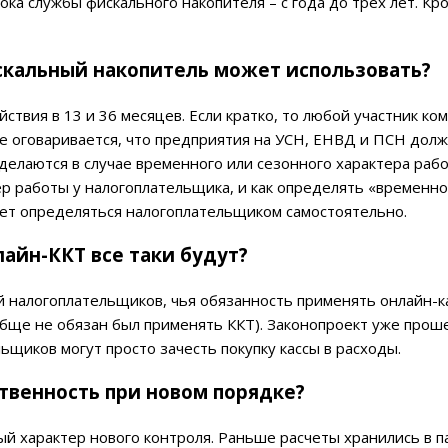
а службы фискального накопителя – с года до трех лет. Кро
искальный накопитель может использовать?
ствия в 13 и 36 месяцев. Если кратко, то любой участник ко
не оговаривается, что предприятия на УСН, ЕНВД и ПСН дол
делаются в случае временного или сезонного характера рабо
тер работы у налогоплательщика, и как определять «временн
ет определяться налогоплательщиком самостоятельно.
айн-ККТ все таки будут?
й налогоплательщиков, чья обязанность применять онлайн-к
ообще не обязан был применять ККТ). Законопроект уже прош
щиков могут просто зачесть покупку кассы в расходы.
твенность при новом порядке?
й характер нового контроля. Раньше расчеты хранились в п