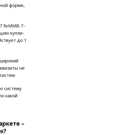
нной форме,
017 №ММВ-7-
ацию купли-
ствует до 1
 широкий
еквизиты не
систем.
ую систему
по какой
аркете –
к?