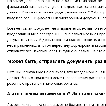
На самом деле волноваться не стоит. Система работает та
фискальный накопитель, где он подписывается специаль
данных. И пока этот чек не уйдет, новый чек к ОФД отп
получает особый фискальный электронный документ - п
Если нет связи, документ не отправляется, но вы при эт
представленных в реестре ФНС, вне зависимости от пр
документы. На 27-й день касса вам скажет - знаете, я в
неотправленных, а потом перестану формировать кассовы
отправите всё накопившееся. И лучше обратить на это 
Может быть, отправлять документы раз в
Нет. Вышесказанное не означает, что всегда можно «тя
должен быть отправлен в момент совершения расчета. Н
резонные претензии налоговых органов.
А что с реквизитами чека? Их стало заме
Да, реквизитов чека стало заметно больше, но пугаться