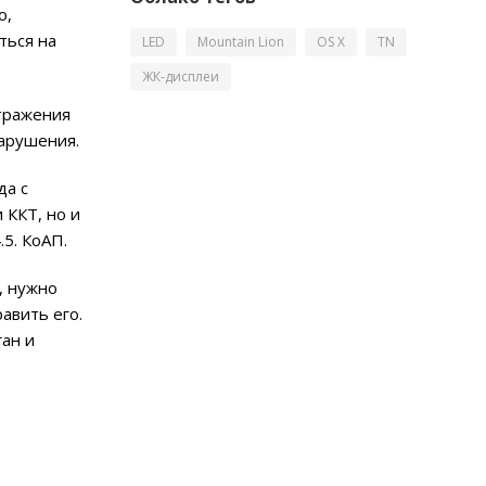
о,
ться на
LED
Mountain Lion
OS X
TN
ЖК-дисплеи
тражения
арушения.
да с
 ККТ, но и
5. КоАП.
, нужно
авить его.
ган и