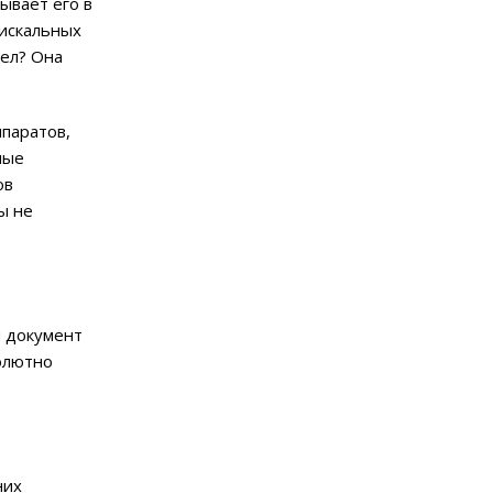
сывает его в
фискальных
шел? Она
ппаратов,
ные
ов
ы не
й документ
олютно
них