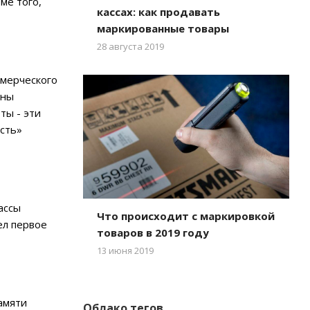
ме того,
кассах: как продавать
маркированные товары
28 августа 2019
ммерческого
жны
ты - эти
ость»
ассы
Что происходит с маркировкой
ел первое
товаров в 2019 году
13 июня 2019
амяти
Облако тегов