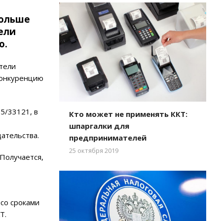
больше
пели
о.
тели
конкуренцию
5/33121, в
Кто может не применять ККТ:
шпаргалки для
дательства.
предпринимателей
25 октября 2019
Получается,
со сроками
Т.