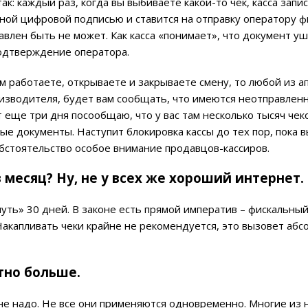
к: каждый раз, когда вы выбиваете какой-то чек, касса запи
ной цифровой подписью и ставится на отправку оператору 
равлен быть не может. Как касса «понимает», что документ у
одтверждение оператора.
ом работаете, открываете и закрываете смену, то любой из а
оизводителя, будет вам сообщать, что имеются неотправлен
от еще три дня посообщаю, что у вас там несколько тысяч чек
е документы. Наступит блокировка кассы до тех пор, пока в
обстоятельство особое внимание продавцов-кассиров.
 месяц? Ну, не у всех же хороший интернет.
нуть» 30 дней. В законе есть прямой императив – фискальны
акапливать чеки крайне не рекомендуется, это вызовет абс
тно больше.
 не надо. Не все они применяются одновременно. Многие из 