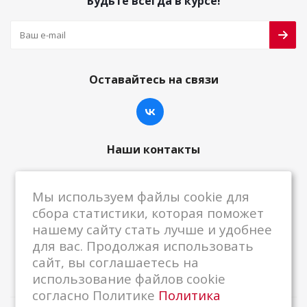
Будьте всегда в курсе!
Оставайтесь на связи
Наши контакты
8-800-222-59-79
Мы используем файлы cookie для
centrkkm@centrkkm.ru
сбора статистики, которая поможет
нашему сайту стать лучше и удобнее
185005, г. Петрозаводск, ул. Промышленная,
для вас. Продолжая использовать
1/26
сайт, вы соглашаетесь на
использование файлов cookie
согласно Политике
Политика