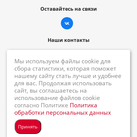
Оставайтесь на связи
Наши контакты
8-800-222-59-79
Мы используем файлы cookie для
centrkkm@centrkkm.ru
сбора статистики, которая поможет
нашему сайту стать лучше и удобнее
185005, г. Петрозаводск, ул. Промышленная,
для вас. Продолжая использовать
1/26
сайт, вы соглашаетесь на
использование файлов cookie
согласно Политике
Политика
обработки персональных данных
2026 © Республиканский Центр ККМ
Принять