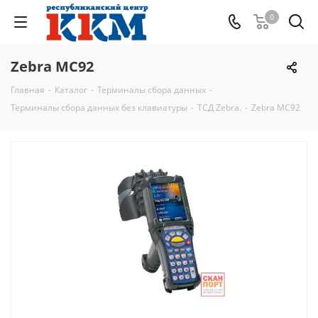
0
Zebra MC92
Главная
-
Каталог
-
Терминалы сбора данных
-
Терминалы сбора данных без клавиатуры
-
ТСД Zebra.
-
Zebra MC92