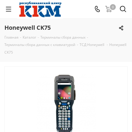
0
Honeywell CK75
Главная
-
Каталог
-
Терминалы сбора данных
-
Терминалы сбора данных с клавиатурой
-
ТСД Honeywell
-
Honeywell
CK75