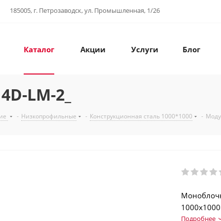
185005, г. Петрозаводск, ул. Промышленная, 1/26
Каталог
Акции
Услуги
Блог
4D-LM-2_
щие
-
Низкопрофильные
-
Конструкционная сталь 1000*1000
-
Моду
Моноблочн
1000х1000 
Конструкци
Подробнее