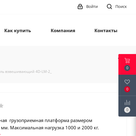
Войти
Поиск
Как купить
Компания
Контакты
0
ль взвешивающий 4D-LM-2_
0
0
ая грузоприемная платформа размером
мм. Максимальная нагрузка 1000 и 2000 кг.
онная сталь. 4-е цифровых датчика веса.