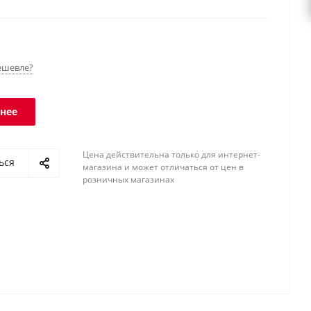
тся к различным типам цифровых весовых
. Класс защиты IP68.
ешевле?
нее
Цена действительна только для интернет-
ься
магазина и может отличаться от цен в
розничных магазинах