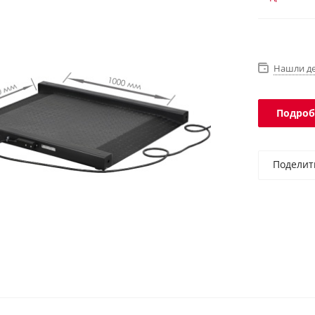
Подключае
терминалов
Нашли д
Подроб
Поделит