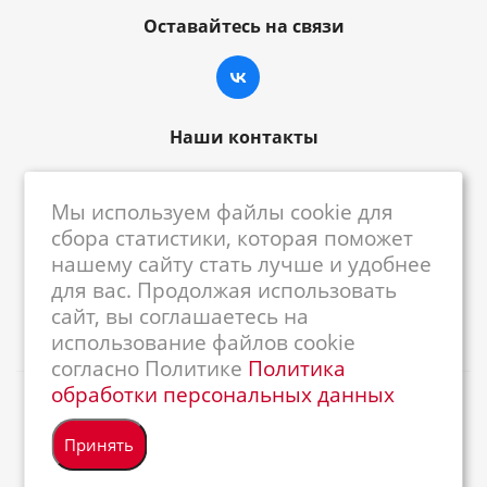
Оставайтесь на связи
Наши контакты
8-800-222-59-79
Мы используем файлы cookie для
centrkkm@centrkkm.ru
сбора статистики, которая поможет
нашему сайту стать лучше и удобнее
185005, г. Петрозаводск, ул. Промышленная,
для вас. Продолжая использовать
1/26
сайт, вы соглашаетесь на
использование файлов cookie
согласно Политике
Политика
обработки персональных данных
2026 © Республиканский Центр ККМ
Принять